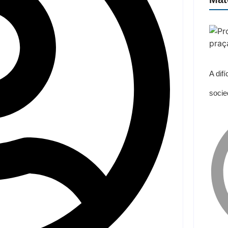
A dif
socie