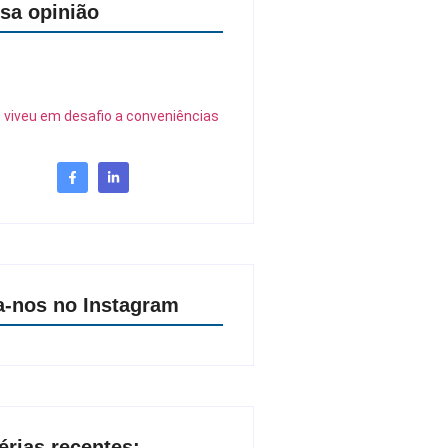
sa opinião
 viveu em desafio a conveniências
a-nos no Instagram
érias recentes: