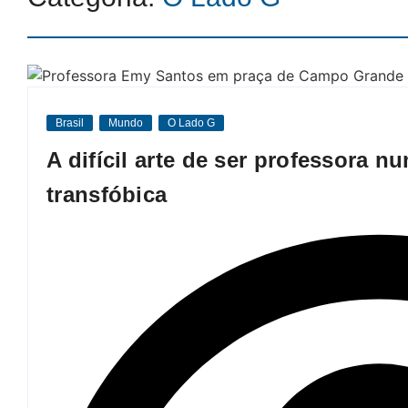
Brasil
Mundo
O Lado G
A difícil arte de ser professora 
transfóbica