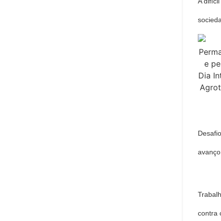
A difíc
socieda
Desafi
avanço
Trabal
contra 