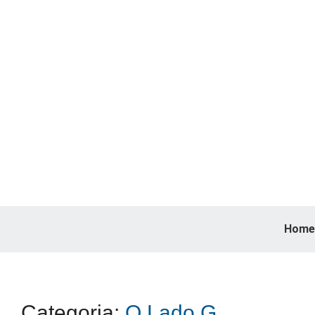
Home
Categoria:
O Lado G