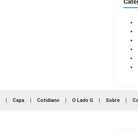
Cate
Capa
Cotidiano
O Lado G
Sobre
Co