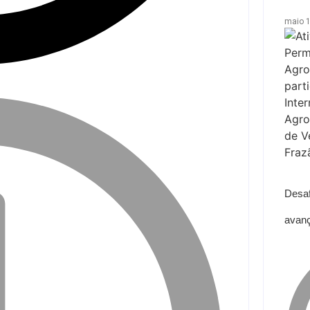
maio 1
Desaf
avanç