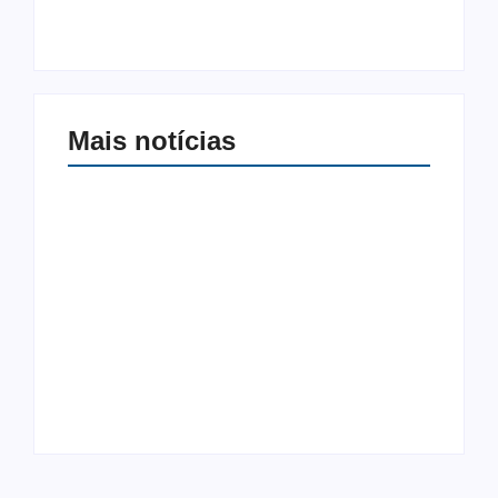
Autoria:
Helio Tinoco
Autoria:
Helio Tinoco
Mais notícias
Ação conjunta de
órgãos federais
Trabalhadores da
prevê monitoramento
Bolívia suspendem
do uso agrotóxicos
atos contra crise de
em Mato Grosso do
combustíveis
Sul
Autoria:
Vila Morena
Autoria:
Sandra Luz