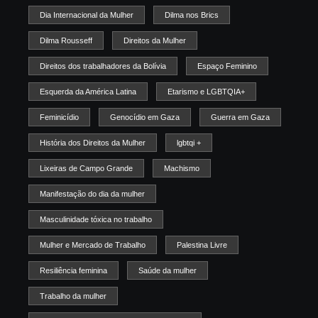
Dia Internacional da Mulher
Dilma nos Brics
Dilma Rousseff
Direitos da Mulher
Direitos dos trabalhadores da Bolívia
Espaço Feminino
Esquerda da América Latina
Etarismo e LGBTQIA+
Feminicídio
Genocídio em Gaza
Guerra em Gaza
História dos Direitos da Mulher
lgbtqi +
Lixeiras de Campo Grande
Machismo
Manifestação do dia da mulher
Masculinidade tóxica no trabalho
Mulher e Mercado de Trabalho
Palestina Livre
Resiliência feminina
Saúde da mulher
Trabalho da mulher