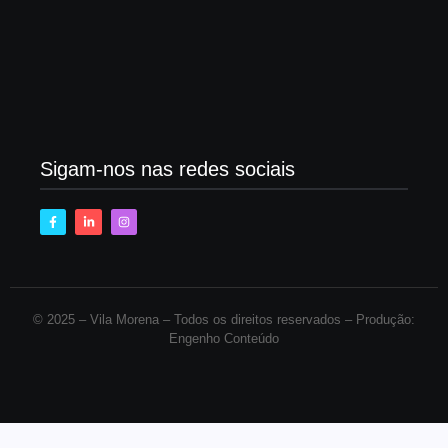
Trabalhadores da Bolívia suspendem atos contra
crise de combustíveis
maio 15, 2025
Sigam-nos nas redes sociais
© 2025 –
Vila Morena – Todos os direitos reservados – Produção:
Engenho Conteúdo