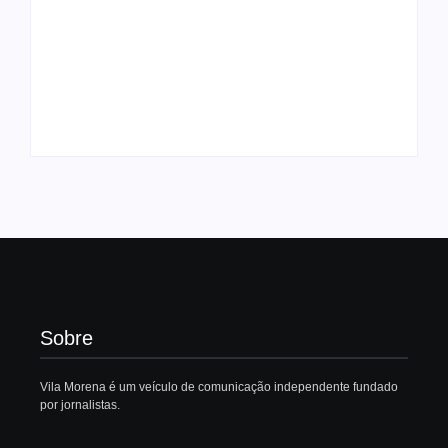
Ação conjunta de
órgãos federais
Trabalhadores da
prevê monitoramento
Bolívia suspendem
do uso agrotóxicos
atos contra crise de
em Mato Grosso do
combustíveis
Sul
Autoria:
Vila Morena
Autoria:
Sandra Luz
Sobre
Vila Morena é um veículo de comunicação independente fundado
por jornalistas.