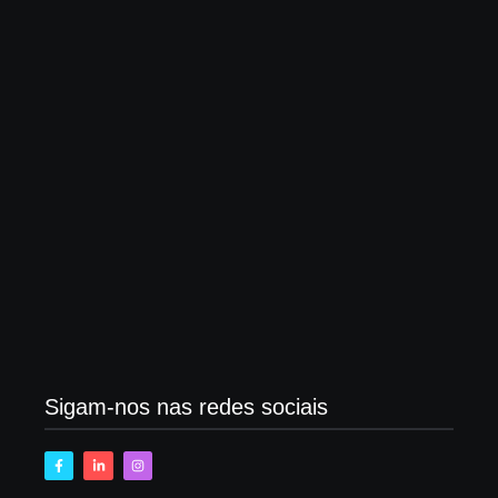
Desafios do meio ambiente diante do avanço do
agronegócio
maio 15, 2025
Trabalhadores da Bolívia suspendem atos contra
crise de combustíveis
maio 15, 2025
Sigam-nos nas redes sociais