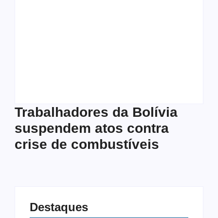
A difícil arte de ser
Desafios do meio
professora numa
ambiente diante do
sociedade cada vez
avanço do
mais transfóbica
agronegócio
Autoria
Helio Tinoco
Autoria
Helio Tinoco
Trabalhadores da Bolívia
suspendem atos contra
crise de combustíveis
Destaques