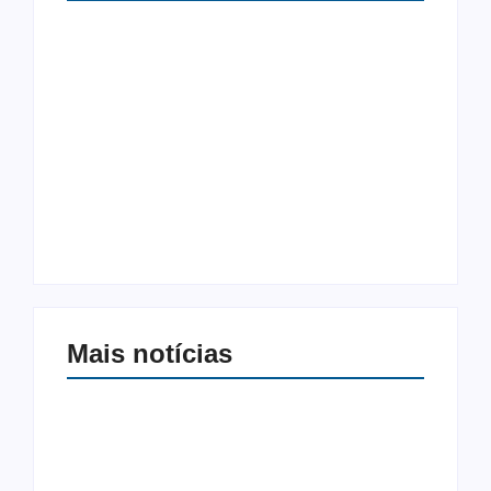
A difícil arte de ser
Desafios do meio
professora numa
ambiente diante do
sociedade cada vez
avanço do
mais transfóbica
agronegócio
Autoria:
Helio Tinoco
Autoria:
Helio Tinoco
Mais notícias