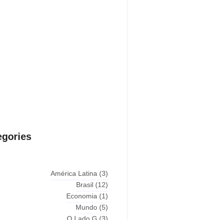
egories
América Latina
(3)
Brasil
(12)
Economia
(1)
Mundo
(5)
O Lado G
(3)