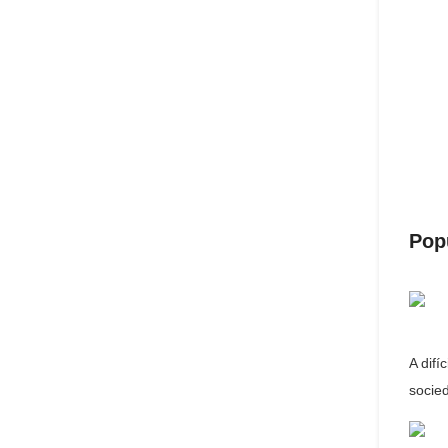
Pop
A difí
socie