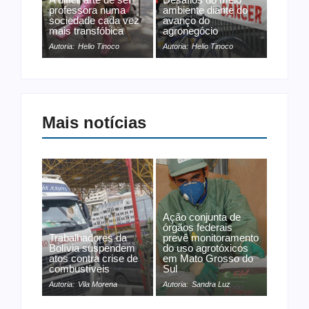
professora numa
ambiente diante do
sociedade cada vez
avanço do
mais transfóbica
agronegócio
Autoria:
Helio Tinoco
Autoria:
Helio Tinoco
Mais notícias
Ação conjunta de
órgãos federais
Trabalhadores da
prevê monitoramento
Bolívia suspendem
do uso agrotóxicos
atos contra crise de
em Mato Grosso do
combustíveis
Sul
Autoria:
Vila Morena
Autoria:
Sandra Luz