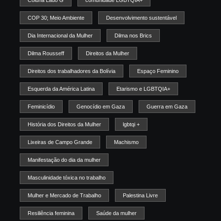
Coluna Lado G
comunidade LGBTQIA+
COP 30; Meio Ambiente
Desenvolvimento sustentável
Dia Internacional da Mulher
Dilma nos Brics
Dilma Rousseff
Direitos da Mulher
Direitos dos trabalhadores da Bolívia
Espaço Feminino
Esquerda da América Latina
Etarismo e LGBTQIA+
Feminicídio
Genocídio em Gaza
Guerra em Gaza
História dos Direitos da Mulher
lgbtqi +
Lixeiras de Campo Grande
Machismo
Manifestação do dia da mulher
Masculinidade tóxica no trabalho
Mulher e Mercado de Trabalho
Palestina Livre
Resiliência feminina
Saúde da mulher