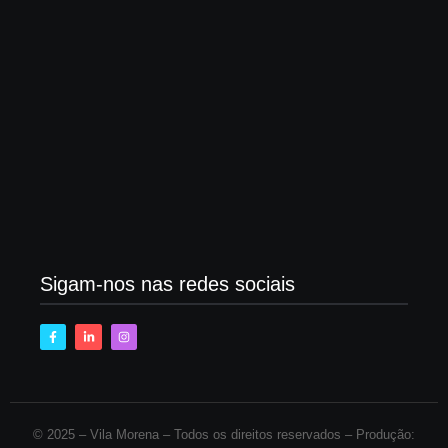
agronegócio
maio 15, 2025
Trabalhadores da Bolívia suspendem atos contra
crise de combustíveis
maio 15, 2025
Sigam-nos nas redes sociais
© 2025 –
Vila Morena – Todos os direitos reservados – Produção: