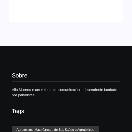
combustíveis
Sul
Autoria:
Vila Morena
Autoria:
Sandra Luz
Sobre
Vila Morena é um veículo de comunicação independente fundado
por jornalistas.
Tags
Agrotóxicos Mato Grosso do Sul; Saúde e Agrotóxicos