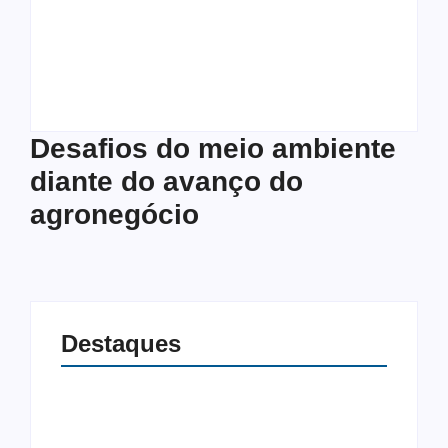
professora numa
ambiente diante do
sociedade cada vez
avanço do
mais transfóbica
agronegócio
Autoria
Helio Tinoco
Autoria
Helio Tinoco
Desafios do meio ambiente
diante do avanço do
agronegócio
Destaques