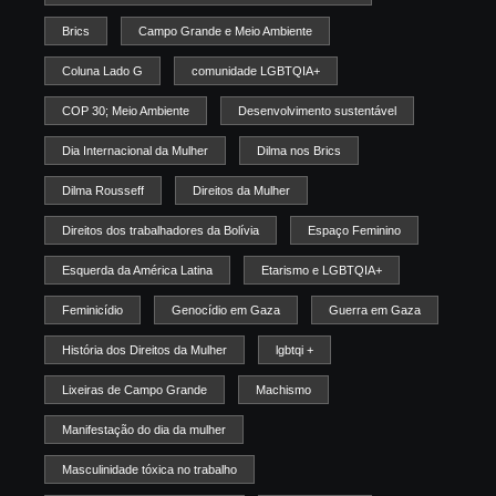
Brics
Campo Grande e Meio Ambiente
Coluna Lado G
comunidade LGBTQIA+
COP 30; Meio Ambiente
Desenvolvimento sustentável
Dia Internacional da Mulher
Dilma nos Brics
Dilma Rousseff
Direitos da Mulher
Direitos dos trabalhadores da Bolívia
Espaço Feminino
Esquerda da América Latina
Etarismo e LGBTQIA+
Feminicídio
Genocídio em Gaza
Guerra em Gaza
História dos Direitos da Mulher
lgbtqi +
Lixeiras de Campo Grande
Machismo
Manifestação do dia da mulher
Masculinidade tóxica no trabalho