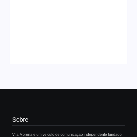
Ação conjunta de
órgãos federais
Trabalhadores da
prevê monitoramento
Bolívia suspendem
do uso agrotóxicos
atos contra crise de
em Mato Grosso do
combustíveis
Sul
Autoria:
Vila Morena
Autoria:
Sandra Luz
Sobre
Vila Morena é um veículo de comunicação independente fundado