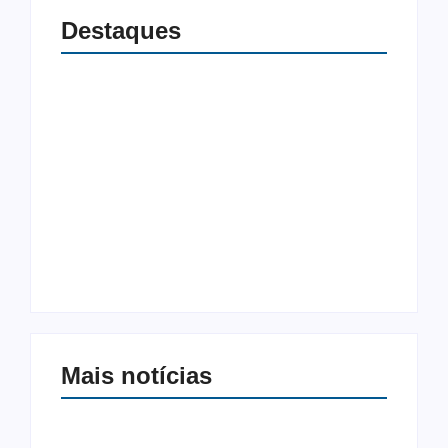
Destaques
A difícil arte de ser
Desafios do meio
professora numa
ambiente diante do
sociedade cada vez
avanço do
mais transfóbica
agronegócio
Autoria:
Helio Tinoco
Autoria:
Helio Tinoco
Mais notícias