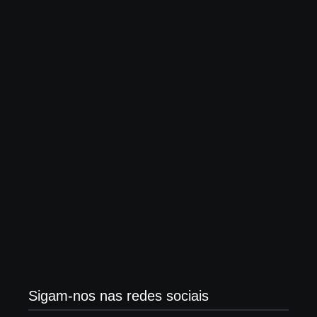
Desafios do meio ambiente diante do avanço do
agronegócio
maio 15, 2025
Trabalhadores da Bolívia suspendem atos contra
crise de combustíveis
maio 15, 2025
Sigam-nos nas redes sociais