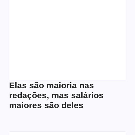
A difícil arte de ser
Desafios do meio
professora numa
ambiente diante do
sociedade cada vez
avanço do
mais transfóbica
agronegócio
Autoria
Helio Tinoco
Autoria
Helio Tinoco
Elas são maioria nas
redações, mas salários
maiores são deles